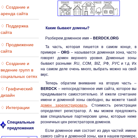
♢ Создание и
аренда сайта
♢ Поддержка
Какие бывают домены?
сайта
Разберем доменное имя –
BERDCK.ORG
♢ Продвижение
Та часть, которая пишется в самом конце, в
сайта
примере –
ORG
– называется доменная зона, часто
говорят домен верхнего уровня. Доменные зоны
♢ Создание и
бывают разными .RU, .COM, .BIZ, .РФ, .РУС и т.д. Их
на самом деле очень много, выбрать можно на свой
ведение групп в
вкус.
социальных сетях
Теперь обратим внимание на вторую часть –
♢ Графический
BERDCK
– непосредственное имя сайта, которое вы
придумываете самостоятельно. И ежели сочетание
дизайн
имени и доменной зоны свободно, вы можете такой
домен зарегистрировать
. Стоимость регистрации
♢ Интеграции
определяет регистратор. А мы можем предложить
вам специальные партнерские цены, которые ниже
розничных цен регистраторов доменов.
Специальные
предложения
Если доменное имя состоит из двух частей: имени
самого сайта и доменной зоны, как в нашем примере,