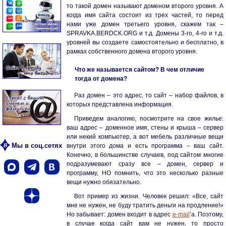
то такой домен называют доменом второго уровня. А
когда имя сайта состоит из трех частей, то перед
нами уже домен третьего уровня, скажем так –
SPRAVKA.BERDCK.ORG и т.д. Домены 3-го, 4-го и т.д.
уровней вы создаете самостоятельно и бесплатно, в
рамках собственного домена второго уровня.
Что же называется сайтом? В чем отличие
тогда от домена?
Раз домен – это адрес, то сайт – набор файлов, в
которых представлена информация.
Приведем аналогию, посмотрите на свое жилье:
ваш адрес – доменное имя, стены и крыша – сервер
или некий компьютер, а вот мебель различные вещи
Мы в соц.сетях
внутри этого дома и есть программа – ваш сайт.
Конечно, в большинстве случаев, под сайтом многие
подразумевают сразу все – домен, сервер и
программу, НО помнить, что это несколько разные
вещи нужно обязательно.
Вот пример из жизни. Человек решил: «Все, сайт
мне не нужен, не буду тратить деньги на продление!»
Но забывает: домен входит в адрес
e-mail
’а. Поэтому,
в случае когда сайт вам не нужен, то просто