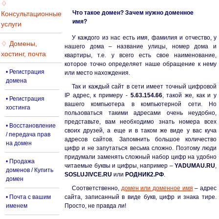
♢
Что такое домен? Зачем нужно доменное
Консультационные
имя?
услуги
У каждого из нас есть имя, фамилия и отчество, у
♢ Домены,
нашего дома – название улицы, номер дома и
хостинг, почта
квартиры, т.е. у всего есть свое наименование,
которое точно определяет наше обращение к нему
• Регистрация
или место нахождения.
домена
Так и каждый сайт в сети имеет точный цифровой
IP адрес, к примеру -
5.63.154.66
, такой же, как и у
• Регистрация
вашего компьютера в компьютерной сети. Но
хостинга
пользоваться такими адресами очень неудобно,
представьте, вам необходимо знать номера всех
• Восстановление
своих друзей, а еще и в таком же виде у вас куча
/ передача прав
адресов сайтов. Запомнить большое количество
на домен
цифр и не запутаться весьма сложно. Поэтому люди
придумали заменять сложный набор цифр на удобно
• Продажа
читаемые буквы и цифры, например –
YADUMAU.RU
,
доменов / Купить
SOSLUJIVCE.RU
или
РОДНИК2.РФ
.
домен
Соответственно,
домен или доменное имя
– адрес
• Почта с вашим
сайта, записанный в виде букв, цифр и знака тире.
именем
Просто, не правда ли!