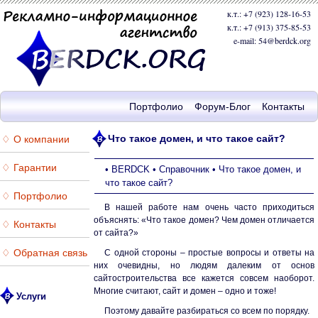
к.т.: +7 (923) 128-16-53
к.т.: +7 (913) 375-85-53
e-mail: 54@berdck.org
Портфолио
Форум-Блог
Контакты
Что такое домен, и что такое сайт?
♢ О компании
♢ Гарантии
•
BERDCK
•
Справочник
•
Что такое домен, и
что такое сайт?
♢ Портфолио
В нашей работе нам очень часто приходиться
объяснять: «Что такое домен? Чем домен отличается
♢ Контакты
от сайта?»
♢ Обратная связь
С одной стороны – простые вопросы и ответы на
них очевидны, но людям далеким от основ
сайтостроительства все кажется совсем наоборот.
Многие считают, сайт и домен – одно и тоже!
Услуги
Поэтому давайте разбираться со всем по порядку.