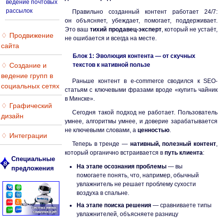
ведение почтовых
рассылок
Правильно созданный контент работает 24/7:
он объясняет, убеждает, помогает, поддерживает.
Это ваш
тихий продавец-эксперт
, который не устаёт,
♢ Продвижение
не ошибается и всегда на месте.
сайта
Блок 1: Эволюция контента — от скучных
♢ Создание и
текстов к нативной пользе
ведение групп в
Раньше контент в e-commerce сводился к SEO-
социальных сетях
статьям с ключевыми фразами вроде «купить чайник
в Минске».
♢ Графический
Сегодня такой подход не работает. Пользователь
дизайн
умнее, алгоритмы умнее, и доверие зарабатывается
не ключевыми словами, а
ценностью
.
♢ Интеграции
Теперь в тренде —
нативный, полезный контент
,
который органично встраивается в
путь клиента
:
Специальные
На этапе осознания проблемы
— вы
предложения
помогаете понять, что, например, обычный
увлажнитель не решает проблему сухости
воздуха в спальне.
На этапе поиска решения
— сравниваете типы
увлажнителей, объясняете разницу