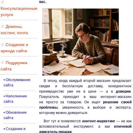
♢
вас.
Консультационные
услуги
♢ Домены,
хостинг, почта
♢ Создание и
аренда сайта
♢ Поддержка
сайта
• Обслуживание
В эпоху, когда каждый второй магазин предлагает
сайта
скидки и бесплатную доставку, конкурентное
преимущество уже не в цене — а в
доверии
.
• Наполнение
Покупатель приходит в ваш интернет-магазин
сайта
не просто за товаром. Он ищет
решение своей
проблемы
, уверенность в выборе и эксперта,
• Обновление
которому можно довериться.
сайта
Вот тут и появляется
контент-маркетинг
— не как
вспомогательный инструмент, а как
ключевой
• Создание и
двигатель продаж
.