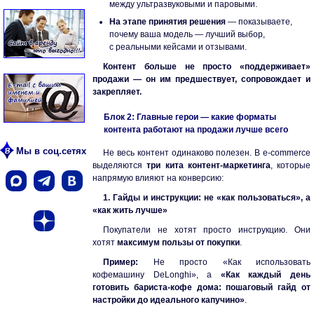
между ультразвуковыми и паровыми.
На этапе принятия решения
— показываете,
почему ваша модель — лучший выбор,
с реальными кейсами и отзывами.
Контент больше не просто «поддерживает»
продажи — он им предшествует, сопровождает и
закрепляет.
Блок 2: Главные герои — какие форматы
контента работают на продажи лучше всего
Мы в соц.сетях
Не весь контент одинаково полезен. В e-commerce
выделяются
три кита контент-маркетинга
, которые
напрямую влияют на конверсию:
1. Гайды и инструкции: не «как пользоваться», а
«как жить лучше»
Покупатели не хотят просто инструкцию. Они
хотят
максимум пользы от покупки
.
Пример:
Не просто «Как использовать
кофемашину DeLonghi», а
«Как каждый день
готовить бариста-кофе дома: пошаговый гайд от
настройки до идеального капучино»
.