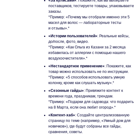
«За кулисами»
: Покажите, как вы выбираете
поставщиков, тестируете товары, упаковываете
заказы.
*Пример: «Почему мы отобрали именно эти 5
масел для волос — лабораторные тесты
и отзывы».*
«Истории пользователей»
: Реальные кейсы,
до/после, фото, видео.
*Пример: «Как Ольга из Казани за 2 месяца
избавилась от аллергии с помощью нашего
воздухоочистителя».*
«Нестандартное применение»
: Покажите, как
товар можно использовать не по инструкции.
*Пример: «5 способов использовать умную
колонку, кроме как слушать музыку».*
«Сезонные гайды»
: Привяжите контент к
времени года, праздникам, трендам.
*Пример: «Подарки для садовода: что подарить
на 8 Марта, если она любит огород».*
«Контент-хаб»
: Создайте централизованную
страницу по теме (например, «Умный дом для
новичков»), где будут собраны все гайды,
сравнения, советы.