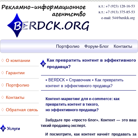
к.т.: +7 (923) 128-16-53
к.т.: +7 (913) 375-85-53
e-mail: 54@berdck.org
Портфолио
Форум-Блог
Контакты
Как превратить контент в эффективного
♢ О компании
продавца?
♢ Гарантии
•
BERDCK
•
Справочник
•
Как превратить
♢ Портфолио
контент в эффективного продавца?
♢ Контакты
Контент-маркетинг для e-commerce: как
превратить контент в тихого,
♢ Обратная связь
но эффективного продавца?
Забудьте про «просто блог». Контент — это ваш
тихий продавец-эксперт.
Услуги
И посмотрите, как контент начнёт продавать за