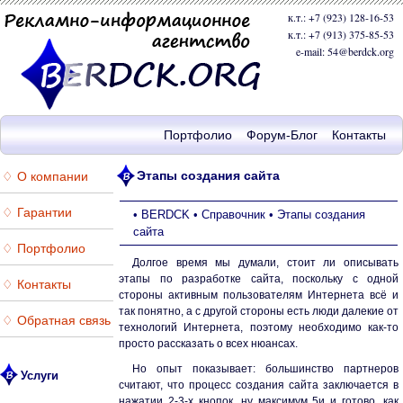
к.т.: +7 (923) 128-16-53
к.т.: +7 (913) 375-85-53
e-mail: 54@berdck.org
Портфолио
Форум-Блог
Контакты
Этапы создания сайта
♢ О компании
♢ Гарантии
•
BERDCK
•
Справочник
•
Этапы создания
сайта
♢ Портфолио
Долгое время мы думали, стоит ли описывать
этапы по разработке сайта, поскольку с одной
♢ Контакты
стороны активным пользователям Интернета всё и
так понятно, а с другой стороны есть люди далекие от
♢ Обратная связь
технологий Интернета, поэтому необходимо как-то
просто рассказать о всех нюансах.
Но опыт показывает: большинство партнеров
Услуги
считают, что процесс создания сайта заключается в
нажатии 2-3-х кнопок, ну максимум 5и и готово, как