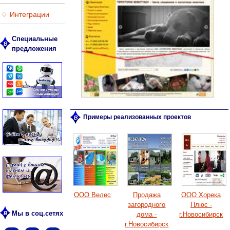
♢ Интеграции
Специальные
предложения
Примеры реализованных проектов
ООО Велес
Продажа
ООО Хорека
загородного
Плюс -
Мы в соц.сетях
дома -
г.Новосибирск
г.Новосибирск