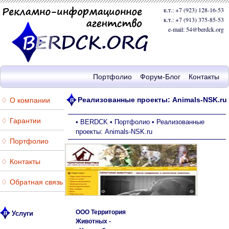
к.т.: +7 (923) 128-16-53
к.т.: +7 (913) 375-85-53
e-mail: 54@berdck.org
Портфолио
Форум-Блог
Контакты
Реализованные проекты: Animals-NSK.ru
♢ О компании
♢ Гарантии
•
BERDCK
•
Портфолио
•
Реализованные
проекты: Animals-NSK.ru
♢ Портфолио
♢ Контакты
♢ Обратная связь
ООО Территория
Услуги
Животных -