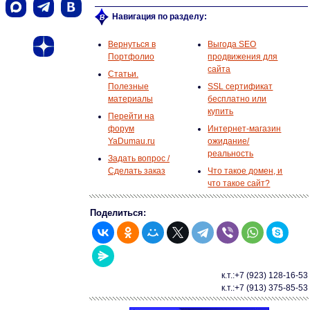
Навигация по разделу:
Вернуться в
Выгода SEO
Портфолио
продвижения для
сайта
Статьи.
Полезные
SSL сертификат
материалы
бесплатно или
купить
Перейти на
форум
Интернет-магазин
YaDumau.ru
ожидание/
реальность
Задать вопрос /
Сделать заказ
Что такое домен, и
что такое сайт?
Поделиться:
к.т.:+7 (923) 128-16-53
к.т.:+7 (913) 375-85-53