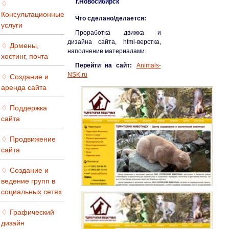
г.Новосибирск
♢
Консультационные
Что сделано/делается:
услуги
Проработка движка и
дизайна сайта, html-верстка,
♢ Домены,
наполнение материалами.
хостинг, почта
Перейти на сайт:
Animals-
NSK.ru
♢ Создание и
аренда сайта
♢ Поддержка
сайта
♢ Продвижение
сайта
♢ Создание и
ведение групп в
социальных сетях
♢ Графический
дизайн