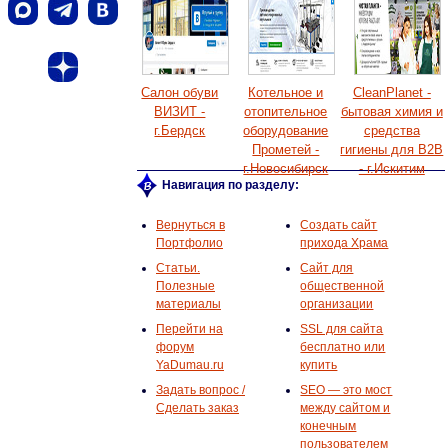
Салон обуви
Котельное и
CleanPlanet -
ВИЗИТ -
отопительное
бытовая химия и
г.Бердск
оборудование
средства
Прометей -
гигиены для B2B
г.Новосибирск
- г.Искитим
Навигация по разделу:
Вернуться в
Создать сайт
Портфолио
прихода Храма
Статьи.
Сайт для
Полезные
общественной
материалы
организации
Перейти на
SSL для сайта
форум
бесплатно или
YaDumau.ru
купить
Задать вопрос /
SEO — это мост
Сделать заказ
между сайтом и
конечным
пользователем