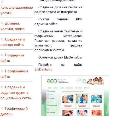
Что сделано/делается:
♢
Консультационные
Создание дизайна сайта на
основе архива из интернета
услуги
Снятие санкций РКН
♢ Домены,
с домена сайта.
хостинг, почта
Создание новых текстовых и
графических материалов.
♢ Создание и
Развитие проекта, создание
аренда сайта
устойчивого трафика
с поисковых систем
♢ Поддержка
Основной домен EfaDental.ru
сайта
Перейти на сайт:
EfaDental.ru
♢ Продвижение
сайта
♢ Создание и
ведение групп в
социальных сетях
♢ Графический
дизайн