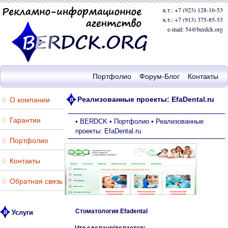
к.т.: +7 (923) 128-16-53
к.т.: +7 (913) 375-85-53
e-mail: 54@berdck.org
Портфолио
Форум-Блог
Контакты
Реализованные проекты: EfaDental.ru
♢ О компании
♢ Гарантии
•
BERDCK
•
Портфолио
•
Реализованные
проекты: EfaDental.ru
♢ Портфолио
♢ Контакты
♢ Обратная связь
Стоматология Efadental
Услуги